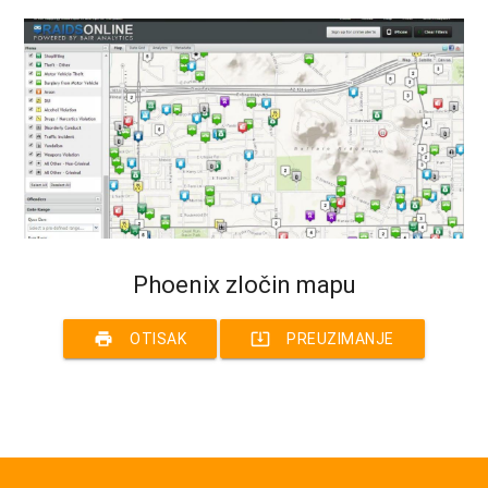
Phoenix zločin mapu
print
system_update_alt
OTISAK
PREUZIMANJE